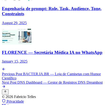
Engenharia de prompt: Role, Task, Audience, Tone,
Constraints
August 29, 2025
FLORENCE — Secretária Médica IA no WhatsApp
January 15, 2025
Previous Post
BACTER.IA.BR — Loja de Camisetas com Humor
Científico
Next Post
DNS Dashboard — Gestor de Registros DNS Dreamhost
© 2026 Fabricio Telles
Privacidade