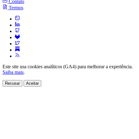
Contato
Termos
Este site usa cookies analíticos (GA4) para melhorar a experiência.
Saiba mais
.
Recusar
Aceitar