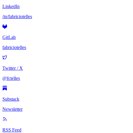
LinkedIn
/in/fabriciotelles
GitLab
fabriciotelles
Twitter / X
@fctelles
Substack
Newsletter
RSS Feed