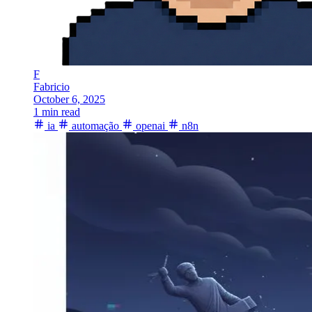
F
Fabricio
October 6, 2025
1 min read
ia
automação
openai
n8n