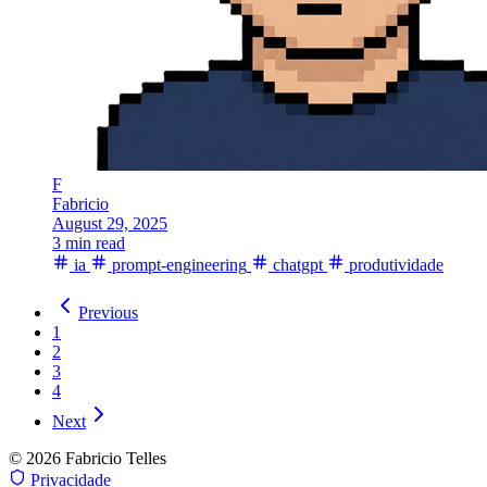
F
Fabricio
August 29, 2025
3 min read
ia
prompt-engineering
chatgpt
produtividade
Previous
1
2
3
4
Next
© 2026 Fabricio Telles
Privacidade