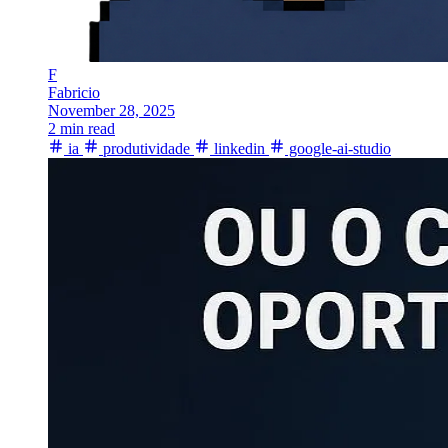
F
Fabricio
November 28, 2025
2 min read
ia
produtividade
linkedin
google-ai-studio